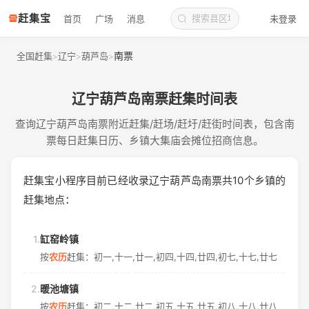
赶集宝
首页
广场
消息
未登录
南票
全国赶集
辽宁
葫芦岛
>
>
>
辽宁葫芦岛南票赶集时间表
查询辽宁葫芦岛南票附近赶集/赶场/赶圩/赶街时间表，包含南
票每日赶集日历、乡镇大集庙会摊位招商信息。
赶集宝小程序目前已经收录辽宁葫芦岛南票共10个乡镇的
赶集地点：
1.
缸窑岭镇
按
农历
赶集：初一,十一,廿一,初四,十四,廿四,初七,十七,廿七
2.
暖池塘镇
按
农历
赶集：初二,十二,廿二,初五,十五,廿五,初八,十八,廿八