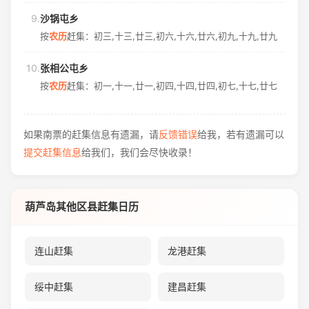
9.
沙锅屯乡
按
农历
赶集：初三,十三,廿三,初六,十六,廿六,初九,十九,廿九
10.
张相公屯乡
按
农历
赶集：初一,十一,廿一,初四,十四,廿四,初七,十七,廿七
如果南票的赶集信息有遗漏，请
反馈错误
给我，若有遗漏可以
提交赶集信息
给我们，我们会尽快收录！
葫芦岛其他区县赶集日历
连山赶集
龙港赶集
绥中赶集
建昌赶集