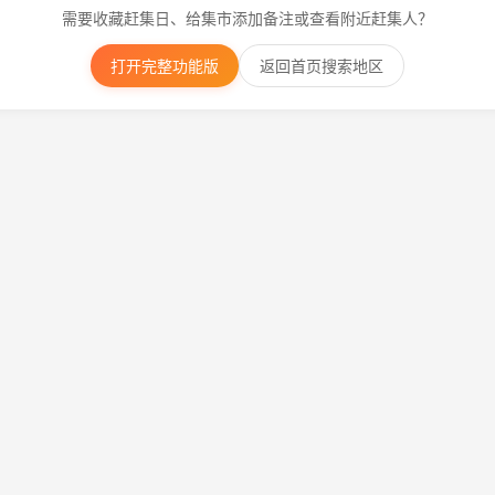
需要收藏赶集日、给集市添加备注或查看附近赶集人？
打开完整功能版
返回首页搜索地区