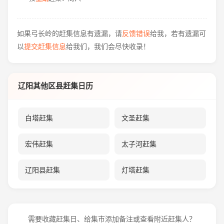
如果弓长岭的赶集信息有遗漏，请
反馈错误
给我，若有遗漏可
以
提交赶集信息
给我们，我们会尽快收录！
辽阳其他区县赶集日历
白塔赶集
文圣赶集
宏伟赶集
太子河赶集
辽阳县赶集
灯塔赶集
需要收藏赶集日、给集市添加备注或查看附近赶集人？