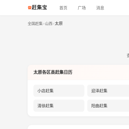
赶集宝
首页
广场
消息
太原
全国赶集
山西
>
>
太原各区县赶集日历
小店赶集
迎泽赶集
清徐赶集
阳曲赶集