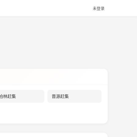
未登录
。
柏林赶集
晋源赶集