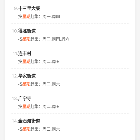
9.
十三里大集
按
星期
赶集：周一,周四
10.
得胜街道
按
星期
赶集：周二,周四,周六
11.
连丰村
按
星期
赶集：周二,周五
12.
华家街道
按
星期
赶集：周二,周六
13.
广宁寺
按
星期
赶集：周二,周五
14.
金石滩街道
按
星期
赶集：周三,周六