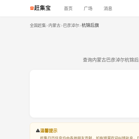
赶集宝
首页
广场
消息
杭锦后旗
全国赶集
内蒙古
巴彦淖尔
>
>
>
查询内蒙古巴彦淖尔杭锦后
温馨提示
赶集日历信息均由各地朋友贡献，如有错漏欢迎纠错补充，