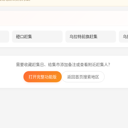
磴口赶集
乌拉特前旗赶集
乌
需要收藏赶集日、给集市添加备注或查看附近赶集人？
打开完整功能版
返回首页搜索地区