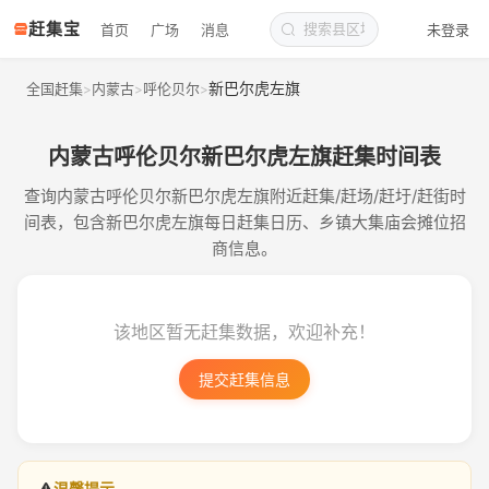
赶集宝
首页
广场
消息
未登录
新巴尔虎左旗
全国赶集
内蒙古
呼伦贝尔
>
>
>
内蒙古呼伦贝尔新巴尔虎左旗赶集时间表
查询内蒙古呼伦贝尔新巴尔虎左旗附近赶集/赶场/赶圩/赶街时
间表，包含新巴尔虎左旗每日赶集日历、乡镇大集庙会摊位招
商信息。
该地区暂无赶集数据，欢迎补充！
提交赶集信息
温馨提示