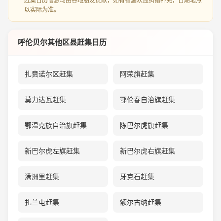
赶集日历信息均由各地朋友贡献，如有错漏欢迎纠错补充，日期地点
以实际为准。
呼伦贝尔其他区县赶集日历
扎赉诺尔区赶集
阿荣旗赶集
莫力达瓦赶集
鄂伦春自治旗赶集
鄂温克族自治旗赶集
陈巴尔虎旗赶集
新巴尔虎左旗赶集
新巴尔虎右旗赶集
满洲里赶集
牙克石赶集
扎兰屯赶集
额尔古纳赶集