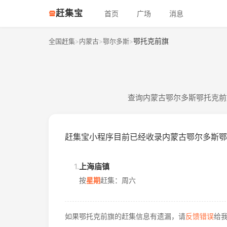
赶集宝
首页
广场
消息
鄂托克前旗
全国赶集
内蒙古
鄂尔多斯
>
>
>
查询内蒙古鄂尔多斯鄂托克前
赶集宝小程序目前已经收录内蒙古鄂尔多斯鄂
1.
上海庙镇
按
星期
赶集：周六
如果鄂托克前旗的赶集信息有遗漏，请
反馈错误
给