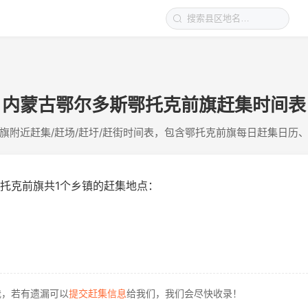
内蒙古鄂尔多斯鄂托克前旗赶集时间表
旗附近赶集/赶场/赶圩/赶街时间表，包含鄂托克前旗每日赶集日历
托克前旗共1个乡镇的赶集地点：
我，若有遗漏可以
提交赶集信息
给我们，我们会尽快收录！