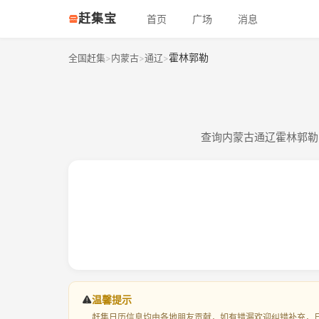
赶集宝
首页
广场
消息
霍林郭勒
全国赶集
内蒙古
通辽
>
>
>
查询内蒙古通辽霍林郭勒
温馨提示
赶集日历信息均由各地朋友贡献，如有错漏欢迎纠错补充，