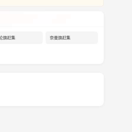
伦旗赶集
奈曼旗赶集