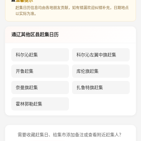
赶集日历信息均由各地朋友贡献，如有错漏欢迎纠错补充，日期地点
以实际为准。
通辽其他区县赶集日历
科尔沁赶集
科尔沁左翼中旗赶集
开鲁赶集
库伦旗赶集
奈曼旗赶集
扎鲁特旗赶集
霍林郭勒赶集
需要收藏赶集日、给集市添加备注或查看附近赶集人？