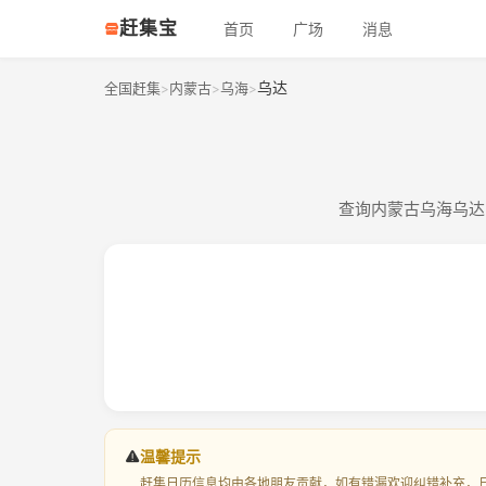
赶集宝
首页
广场
消息
乌达
全国赶集
内蒙古
乌海
>
>
>
查询内蒙古乌海乌达
温馨提示
赶集日历信息均由各地朋友贡献，如有错漏欢迎纠错补充，