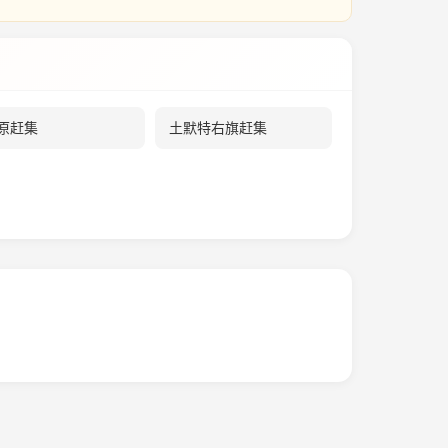
原赶集
土默特右旗赶集