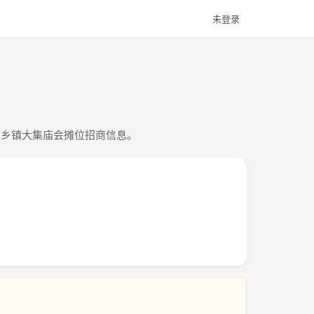
未登录
、乡镇大集庙会摊位招商信息。