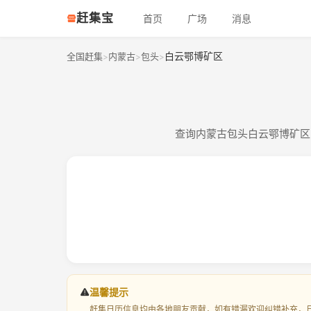
赶集宝
首页
广场
消息
白云鄂博矿区
全国赶集
内蒙古
包头
>
>
>
查询内蒙古包头白云鄂博矿区
温馨提示
赶集日历信息均由各地朋友贡献，如有错漏欢迎纠错补充，