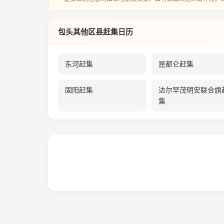
包头其他区县赶集日历
东河赶集
昆都仑赶集
固阳赶集
达尔罕茂明安联合旗
集