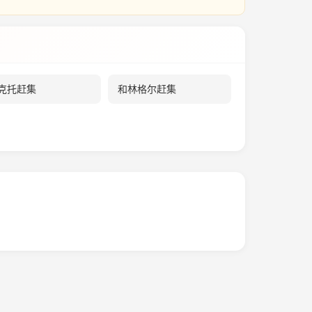
克托赶集
和林格尔赶集