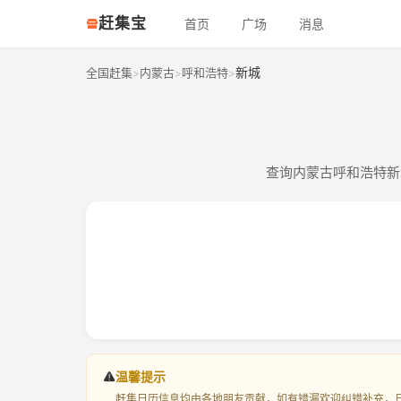
赶集宝
首页
广场
消息
新城
全国赶集
内蒙古
呼和浩特
>
>
>
查询内蒙古呼和浩特新
温馨提示
赶集日历信息均由各地朋友贡献，如有错漏欢迎纠错补充，