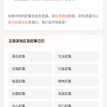
如果中阳的赶集信息有遗漏，请
反馈错误
给我，若有遗漏可以
提交赶集信息
给我们，我们会尽快收录！
吕梁其他区县赶集日历
离石赶集
文水赶集
交城赶集
兴县赶集
临县赶集
柳林赶集
石楼赶集
岚县赶集
方山赶集
交口赶集