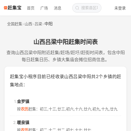
赶集宝
首页
广场
消息
未登录
中阳
全国赶集
山西
吕梁
>
>
>
山西吕梁中阳赶集时间表
查询山西吕梁中阳附近赶集/赶场/赶圩/赶街时间表，包含中阳
每日赶集日历、乡镇大集庙会摊位招商信息。
赶集宝小程序目前已经收录山西吕梁中阳共2个乡镇的赶
集地点：
1.
金罗镇
按
农历
赶集：初三,十三,廿三,初六,十六,廿六,初九,十九,廿九
2.
暖泉镇
按
农历
赶集：初二,十二,廿二,初七,十七,廿七