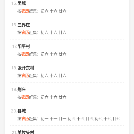
15.
吴城
按
农历
赶集：初六,十六,廿六
16.
三界庄
按
农历
赶集：初六,十六,廿六
17.
阳平村
按
农历
赶集：初六,十六,廿六
18.
张开东村
按
农历
赶集：初六,十六,廿六
19.
荆庄
按
农历
赶集：初六,十六,廿六
20.
县城
按
农历
赶集：初一,十一,廿一,初四,十四,廿四,初七,十七,廿七
21.
羊牧头村