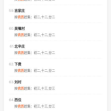
59.
吉家庄
按
农历
赶集：初二,十二,廿二
60.
吴嘱村
按
农历
赶集：初二,十二,廿二
61.
北辛庄
按
农历
赶集：初二,十二,廿二
62.
下费
按
农历
赶集：初二,十二,廿二
63.
刘村
按
农历
赶集：初三,十三,廿三
64.
西位
按
农历
赶集：初三,十三,廿三