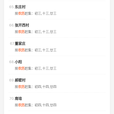
65.
东庄村
按
农历
赶集：初三,十三,廿三
66.
张开西村
按
农历
赶集：初三,十三,廿三
67.
董家庄
按
农历
赶集：初三,十三,廿三
68.
小阳
按
农历
赶集：初三,十三,廿三
69.
郝壁村
按
农历
赶集：初四,十四,廿四
70.
南埝
按
农历
赶集：初四,十四,廿四