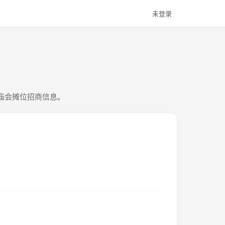
未登录
庙会摊位招商信息。