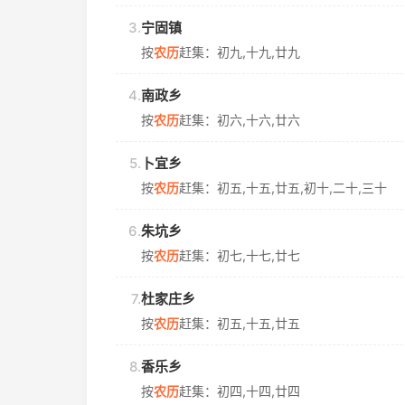
3.
宁固镇
按
农历
赶集：初九,十九,廿九
4.
南政乡
按
农历
赶集：初六,十六,廿六
5.
卜宜乡
按
农历
赶集：初五,十五,廿五,初十,二十,三十
6.
朱坑乡
按
农历
赶集：初七,十七,廿七
7.
杜家庄乡
按
农历
赶集：初五,十五,廿五
8.
香乐乡
按
农历
赶集：初四,十四,廿四