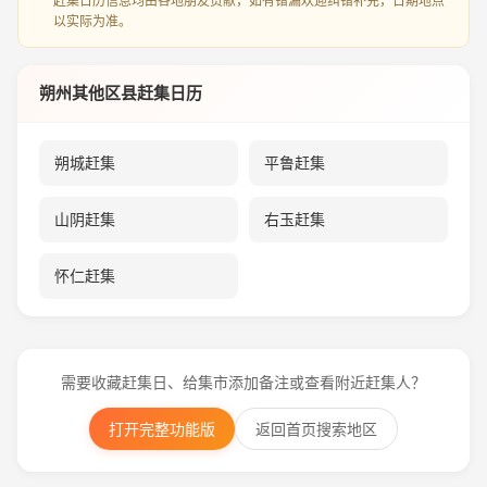
赶集日历信息均由各地朋友贡献，如有错漏欢迎纠错补充，日期地点
以实际为准。
朔州其他区县赶集日历
朔城赶集
平鲁赶集
山阴赶集
右玉赶集
怀仁赶集
需要收藏赶集日、给集市添加备注或查看附近赶集人？
打开完整功能版
返回首页搜索地区