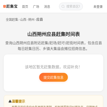
赶集宝
首页
广场
消息
未登录
应县
全国赶集
山西
朔州
>
>
>
山西朔州应县赶集时间表
查询山西朔州应县附近赶集/赶场/赶圩/赶街时间表，包含应县
每日赶集日历、乡镇大集庙会摊位招商信息。
该地区暂无赶集数据，欢迎补充！
提交赶集信息
温馨提示