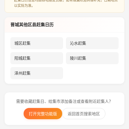
赶集日历信息均由各地朋友贡献，如有错漏欢迎纠错补充，日期地点
以实际为准。
晋城其他区县赶集日历
城区赶集
沁水赶集
阳城赶集
陵川赶集
泽州赶集
需要收藏赶集日、给集市添加备注或查看附近赶集人？
打开完整功能版
返回首页搜索地区