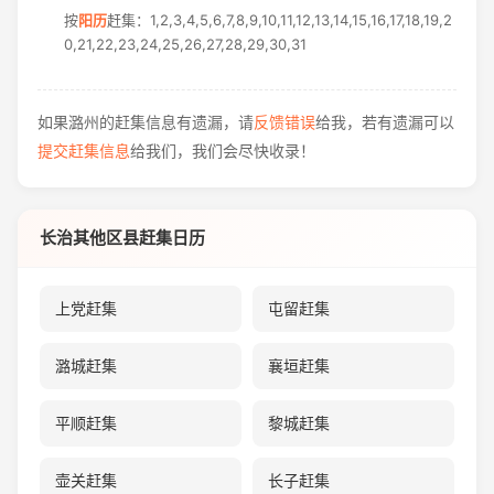
按
阳历
赶集：1,2,3,4,5,6,7,8,9,10,11,12,13,14,15,16,17,18,19,2
0,21,22,23,24,25,26,27,28,29,30,31
如果潞州的赶集信息有遗漏，请
反馈错误
给我，若有遗漏可以
提交赶集信息
给我们，我们会尽快收录！
长治其他区县赶集日历
上党赶集
屯留赶集
潞城赶集
襄垣赶集
平顺赶集
黎城赶集
壶关赶集
长子赶集