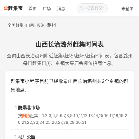
赶集宝
首页
广场
消息
未登录
潞州
全国赶集
山西
长治
>
>
>
山西长治潞州赶集时间表
查询山西长治潞州附近赶集/赶场/赶圩/赶街时间表，包含潞州
每日赶集日历、乡镇大集庙会摊位招商信息。
赶集宝小程序目前已经收录山西长治潞州共2个乡镇的赶
集地点：
1.
防爆巷市场
按
阳历
赶集：1,2,3,4,5,6,7,8,9,10,11,12,13,14,15,16,17,18,19,2
0,21,22,23,24,25,26,27,28,29,30,31
2.
马厂公园