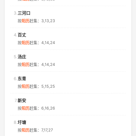
3.
三河口
按
阳历
赶集：3,13,23
4.
百丈
按
阳历
赶集：4,14,24
5.
汤庄
按
阳历
赶集：4,14,24
6.
东青
按
阳历
赶集：5,15,25
7.
新安
按
阳历
赶集：6,16,26
8.
圩塘
按
阳历
赶集：7,17,27