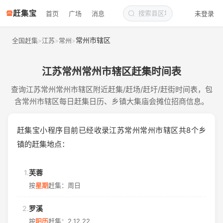
赶集宝
首页
广场
消息
未登录
常州市辖区
全国赶集
江苏
常州
>
>
>
江苏常州常州市辖区赶集时间表
查询江苏常州常州市辖区附近赶集/赶场/赶圩/赶街时间表，包
含常州市辖区每日赶集日历、乡镇大集庙会摊位招商信息。
赶集宝小程序目前已经收录江苏常州常州市辖区共8个乡
镇的赶集地点：
1.
芙蓉
按
星期
赶集：周日
2.
罗溪
按
阳历
赶集：2,12,22