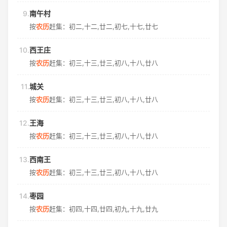
9.
南午村
按
农历
赶集：初二,十二,廿二,初七,十七,廿七
10.
西王庄
按
农历
赶集：初三,十三,廿三,初八,十八,廿八
11.
城关
按
农历
赶集：初三,十三,廿三,初八,十八,廿八
12.
王海
按
农历
赶集：初三,十三,廿三,初八,十八,廿八
13.
西南王
按
农历
赶集：初三,十三,廿三,初八,十八,廿八
14.
枣园
按
农历
赶集：初四,十四,廿四,初九,十九,廿九