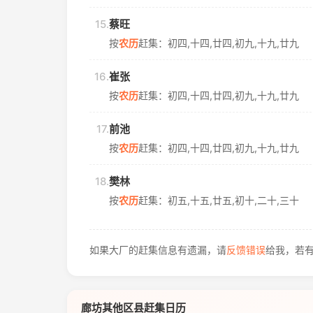
15.
蔡旺
按
农历
赶集：初四,十四,廿四,初九,十九,廿九
16.
崔张
按
农历
赶集：初四,十四,廿四,初九,十九,廿九
17.
前池
按
农历
赶集：初四,十四,廿四,初九,十九,廿九
18.
樊林
按
农历
赶集：初五,十五,廿五,初十,二十,三十
如果大厂的赶集信息有遗漏，请
反馈错误
给我，若
廊坊其他区县赶集日历