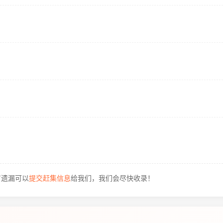
有遗漏可以
提交赶集信息
给我们，我们会尽快收录！