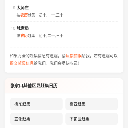
9.
太师庄
按
农历
赶集：初十,二十,三十
10.
城家堡
按
农历
赶集：初十,二十,三十
如果万全的赶集信息有遗漏，请
反馈错误
给我，若有遗漏可以
提交赶集信息
给我们，我们会尽快收录！
张家口其他区县赶集日历
桥东赶集
桥西赶集
宣化赶集
下花园赶集