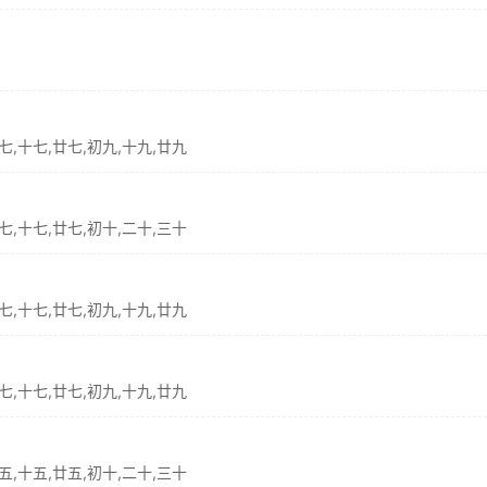
七,十七,廿七,初九,十九,廿九
七,十七,廿七,初十,二十,三十
七,十七,廿七,初九,十九,廿九
七,十七,廿七,初九,十九,廿九
五,十五,廿五,初十,二十,三十