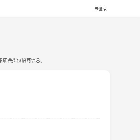
未登录
集庙会摊位招商信息。