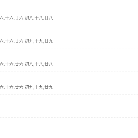
六,十六,廿六,初八,十八,廿八
六,十六,廿六,初九,十九,廿九
六,十六,廿六,初八,十八,廿八
六,十六,廿六,初九,十九,廿九