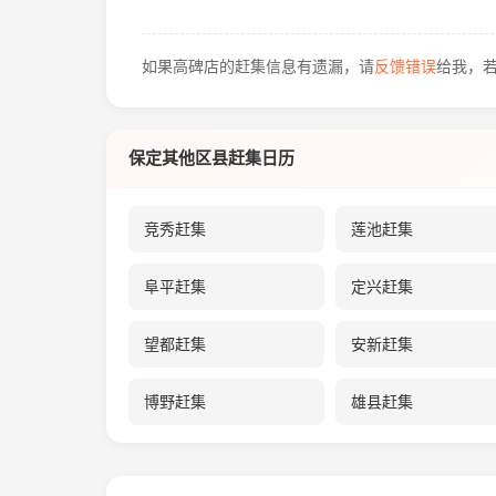
如果高碑店的赶集信息有遗漏，请
反馈错误
给我，
保定其他区县赶集日历
竞秀赶集
莲池赶集
阜平赶集
定兴赶集
望都赶集
安新赶集
博野赶集
雄县赶集