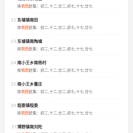
按
农历
赶集：初二,十二,廿二,初七,十七,廿七
22.
东墟镇南田
按
农历
赶集：初二,十二,廿二,初七,十七,廿七
23.
东墟镇南陶墟
按
农历
赶集：初二,十二,廿二,初七,十七,廿七
24.
南小王乡南杨村
按
农历
赶集：初二,十二,廿二,初七,十七,廿七
25.
南小王乡董庄
按
农历
赶集：初二,十二,廿二,初七,十七,廿七
26.
程委镇程委
按
农历
赶集：初二,十二,廿二,初七,十七,廿七
27.
博野镇南刘陀