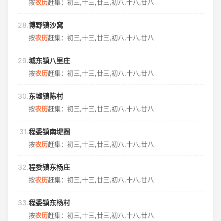
按
农历
赶集：初三,十三,廿三,初八,十八,廿八
28.
博野镇沙窝
按
农历
赶集：初三,十三,廿三,初八,十八,廿八
29.
城东镇八里庄
按
农历
赶集：初三,十三,廿三,初八,十八,廿八
30.
东墟镇陈村
按
农历
赶集：初三,十三,廿三,初八,十八,廿八
31.
程委镇南堤圈
按
农历
赶集：初三,十三,廿三,初八,十八,廿八
32.
程委镇东杨庄
按
农历
赶集：初三,十三,廿三,初八,十八,廿八
33.
程委镇东杨村
按
农历
赶集：初三,十三,廿三,初八,十八,廿八