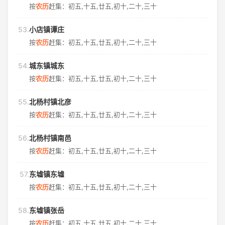
按
农历
赶集：初五,十五,廿五,初十,二十,三十
53.
小店镇谭庄
按
农历
赶集：初五,十五,廿五,初十,二十,三十
54.
城东镇城东
按
农历
赶集：初五,十五,廿五,初十,二十,三十
55.
北杨村镇北彦
按
农历
赶集：初五,十五,廿五,初十,二十,三十
56.
北杨村镇南邑
按
农历
赶集：初五,十五,廿五,初十,二十,三十
57.
东墟镇东墟
按
农历
赶集：初五,十五,廿五,初十,二十,三十
58.
东墟镇张岳
按
农历
赶集：初五,十五,廿五,初十,二十,三十