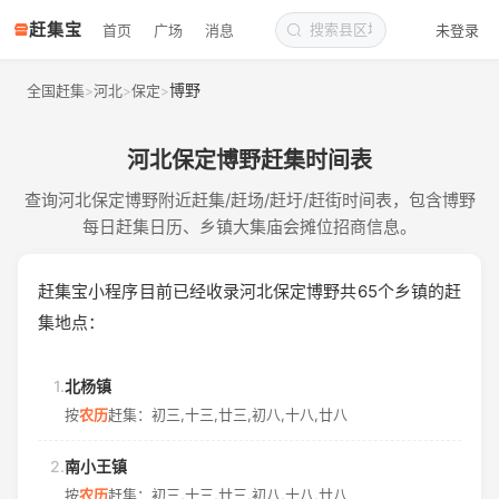
赶集宝
首页
广场
消息
未登录
博野
全国赶集
河北
保定
>
>
>
河北保定博野赶集时间表
查询河北保定博野附近赶集/赶场/赶圩/赶街时间表，包含博野
每日赶集日历、乡镇大集庙会摊位招商信息。
赶集宝小程序目前已经收录河北保定博野共65个乡镇的赶
集地点：
1.
北杨镇
按
农历
赶集：初三,十三,廿三,初八,十八,廿八
2.
南小王镇
按
农历
赶集：初三,十三,廿三,初八,十八,廿八