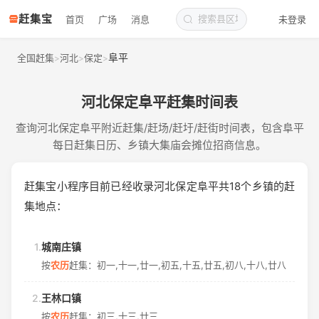
赶集宝
首页
广场
消息
未登录
阜平
全国赶集
河北
保定
>
>
>
河北保定阜平赶集时间表
查询河北保定阜平附近赶集/赶场/赶圩/赶街时间表，包含阜平
每日赶集日历、乡镇大集庙会摊位招商信息。
赶集宝小程序目前已经收录河北保定阜平共18个乡镇的赶
集地点：
1.
城南庄镇
按
农历
赶集：初一,十一,廿一,初五,十五,廿五,初八,十八,廿八
2.
王林口镇
按
农历
赶集：初三,十三,廿三