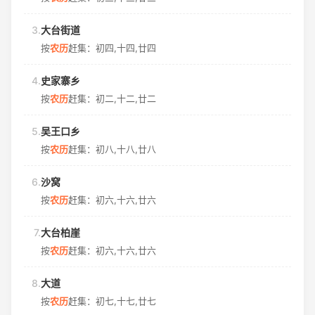
3.
大台街道
按
农历
赶集：初四,十四,廿四
4.
史家寨乡
按
农历
赶集：初二,十二,廿二
5.
吴王口乡
按
农历
赶集：初八,十八,廿八
6.
沙窝
按
农历
赶集：初六,十六,廿六
7.
大台柏崖
按
农历
赶集：初六,十六,廿六
8.
大道
按
农历
赶集：初七,十七,廿七