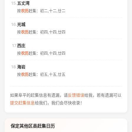
15.
五丈湾
按
农历
赶集：初二,十二,廿二
16.
光城
按
农历
赶集：初四,十四,廿四
17.
西庄
按
农历
赶集：初四,十四,廿四
18.
海岩
按
农历
赶集：初五,十五,廿五
如果阜平的赶集信息有遗漏，请
反馈错误
给我，若有遗漏可以
提交赶集信息
给我们，我们会尽快收录！
保定其他区县赶集日历