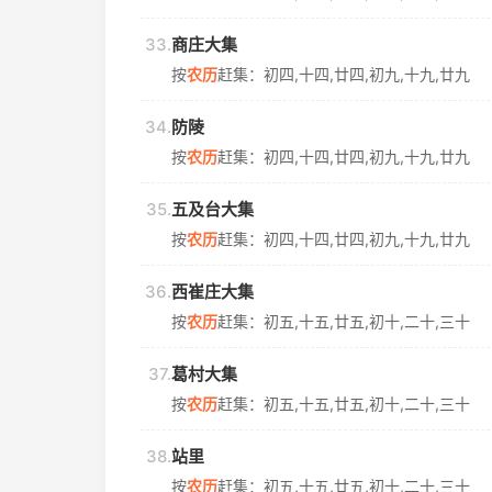
33.
商庄大集
按
农历
赶集：初四,十四,廿四,初九,十九,廿九
34.
防陵
按
农历
赶集：初四,十四,廿四,初九,十九,廿九
35.
五及台大集
按
农历
赶集：初四,十四,廿四,初九,十九,廿九
36.
西崔庄大集
按
农历
赶集：初五,十五,廿五,初十,二十,三十
37.
葛村大集
按
农历
赶集：初五,十五,廿五,初十,二十,三十
38.
站里
按
农历
赶集：初五,十五,廿五,初十,二十,三十