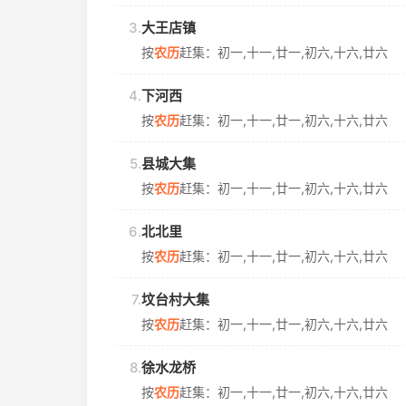
3.
大王店镇
按
农历
赶集：初一,十一,廿一,初六,十六,廿六
4.
下河西
按
农历
赶集：初一,十一,廿一,初六,十六,廿六
5.
县城大集
按
农历
赶集：初一,十一,廿一,初六,十六,廿六
6.
北北里
按
农历
赶集：初一,十一,廿一,初六,十六,廿六
7.
坟台村大集
按
农历
赶集：初一,十一,廿一,初六,十六,廿六
8.
徐水龙桥
按
农历
赶集：初一,十一,廿一,初六,十六,廿六