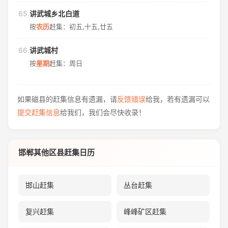
65.
讲武城乡北白道
按
农历
赶集：初五,十五,廿五
66.
讲武城村
按
星期
赶集：周日
如果磁县的赶集信息有遗漏，请
反馈错误
给我，若有遗漏可以
提交赶集信息
给我们，我们会尽快收录！
邯郸其他区县赶集日历
邯山赶集
丛台赶集
复兴赶集
峰峰矿区赶集