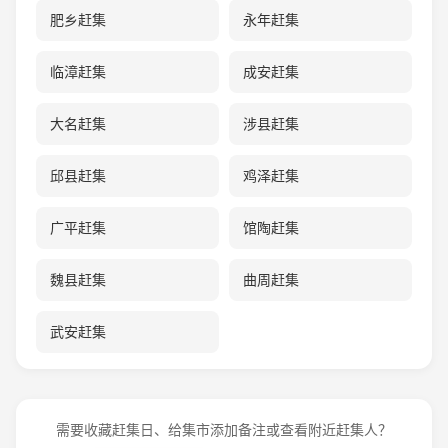
肥乡赶集
永年赶集
临漳赶集
成安赶集
大名赶集
涉县赶集
邱县赶集
鸡泽赶集
广平赶集
馆陶赶集
魏县赶集
曲周赶集
武安赶集
需要收藏赶集日、给集市添加备注或查看附近赶集人？