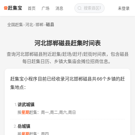
赶集宝
首页
广场
消息
未登录
磁县
全国赶集
河北
邯郸
>
>
>
河北邯郸磁县赶集时间表
查询河北邯郸磁县附近赶集/赶场/赶圩/赶街时间表，包含磁县
每日赶集日历、乡镇大集庙会摊位招商信息。
赶集宝小程序目前已经收录河北邯郸磁县共66个乡镇的赶
集地点：
1.
讲武城镇
按
星期
赶集：周一,周二,周六,周日
2.
岳城镇
按
星期
赶集：周四