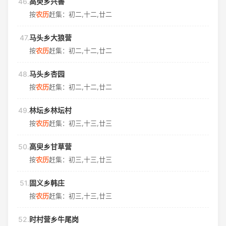
46.
高臾乡兴善
按
农历
赶集：初二,十二,廿二
47.
马头乡大狼营
按
农历
赶集：初二,十二,廿二
48.
马头乡杏园
按
农历
赶集：初二,十二,廿二
49.
林坛乡林坛村
按
农历
赶集：初三,十三,廿三
50.
高臾乡甘草营
按
农历
赶集：初三,十三,廿三
51.
固义乡韩庄
按
农历
赶集：初三,十三,廿三
52.
时村营乡牛尾岗