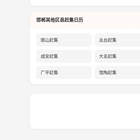
邯郸其他区县赶集日历
邯山赶集
丛台赶集
成安赶集
大名赶集
广平赶集
馆陶赶集