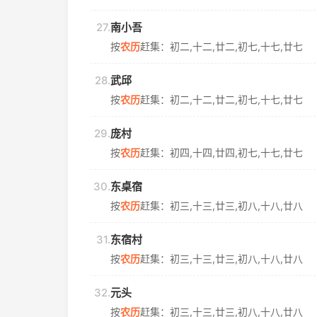
27.
南小吾
按
农历
赶集：初二,十二,廿二,初七,十七,廿七
28.
武邱
按
农历
赶集：初二,十二,廿二,初七,十七,廿七
29.
庞村
按
农历
赶集：初四,十四,廿四,初七,十七,廿七
30.
东桌宿
按
农历
赶集：初三,十三,廿三,初八,十八,廿八
31.
东宿村
按
农历
赶集：初三,十三,廿三,初八,十八,廿八
32.
元头
按
农历
赶集：初三,十三,廿三,初八,十八,廿八