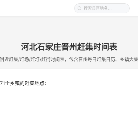
河北石家庄晋州赶集时间表
附近赶集/赶场/赶圩/赶街时间表，包含晋州每日赶集日历、乡镇大
71个乡镇的赶集地点：