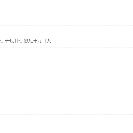
七,十七,廿七,初九,十九,廿九