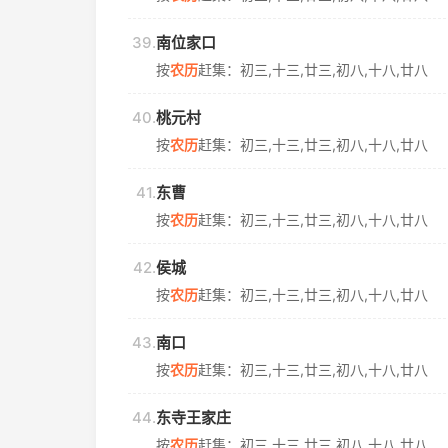
39.
南位家口
按
农历
赶集：初三,十三,廿三,初八,十八,廿八
40.
桃元村
按
农历
赶集：初三,十三,廿三,初八,十八,廿八
41.
东曹
按
农历
赶集：初三,十三,廿三,初八,十八,廿八
42.
侯城
按
农历
赶集：初三,十三,廿三,初八,十八,廿八
43.
南口
按
农历
赶集：初三,十三,廿三,初八,十八,廿八
44.
东寺王家庄
按
农历
赶集：初三,十三,廿三,初八,十八,廿八