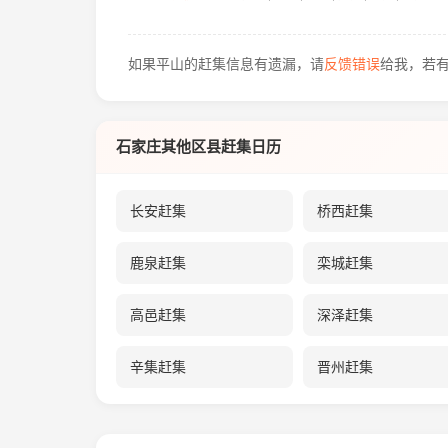
如果平山的赶集信息有遗漏，请
反馈错误
给我，若
石家庄其他区县赶集日历
长安赶集
桥西赶集
鹿泉赶集
栾城赶集
高邑赶集
深泽赶集
辛集赶集
晋州赶集