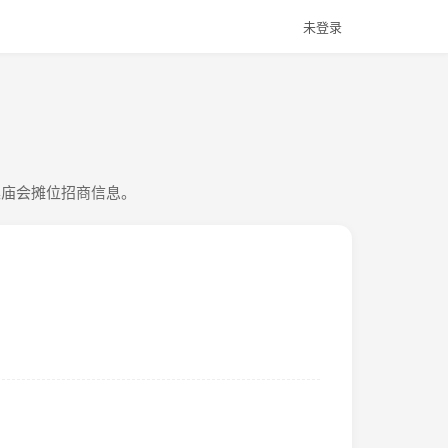
未登录
集庙会摊位招商信息。