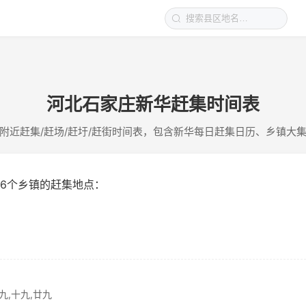
河北石家庄新华赶集时间表
附近赶集/赶场/赶圩/赶街时间表，包含新华每日赶集日历、乡镇大
6个乡镇的赶集地点：
九,十九,廿九