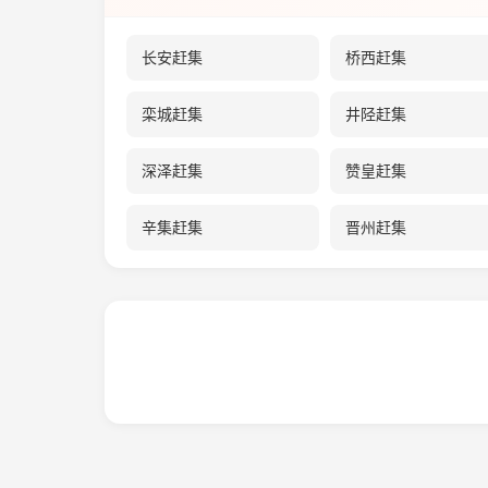
长安赶集
桥西赶集
栾城赶集
井陉赶集
深泽赶集
赞皇赶集
辛集赶集
晋州赶集