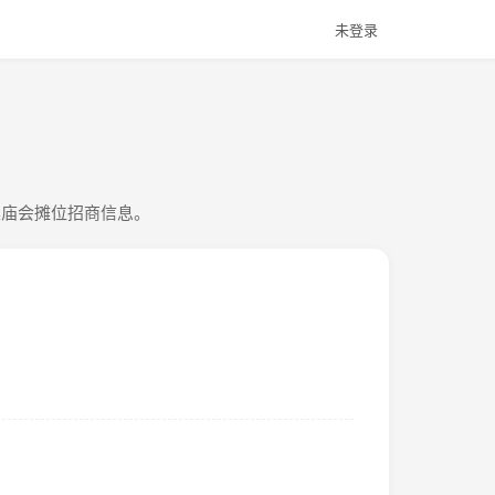
未登录
集庙会摊位招商信息。