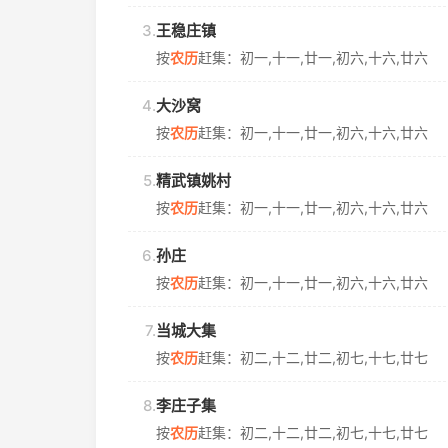
3.
王稳庄镇
按
农历
赶集：初一,十一,廿一,初六,十六,廿六
4.
大沙窝
按
农历
赶集：初一,十一,廿一,初六,十六,廿六
5.
精武镇姚村
按
农历
赶集：初一,十一,廿一,初六,十六,廿六
6.
孙庄
按
农历
赶集：初一,十一,廿一,初六,十六,廿六
7.
当城大集
按
农历
赶集：初二,十二,廿二,初七,十七,廿七
8.
李庄子集
按
农历
赶集：初二,十二,廿二,初七,十七,廿七