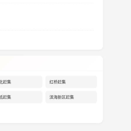
北赶集
红桥赶集
坻赶集
滨海新区赶集