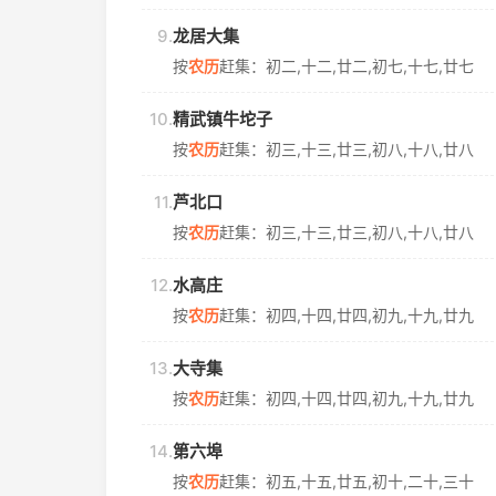
9.
龙居大集
按
农历
赶集：初二,十二,廿二,初七,十七,廿七
10.
精武镇牛坨子
按
农历
赶集：初三,十三,廿三,初八,十八,廿八
11.
芦北口
按
农历
赶集：初三,十三,廿三,初八,十八,廿八
12.
水高庄
按
农历
赶集：初四,十四,廿四,初九,十九,廿九
13.
大寺集
按
农历
赶集：初四,十四,廿四,初九,十九,廿九
14.
第六埠
按
农历
赶集：初五,十五,廿五,初十,二十,三十