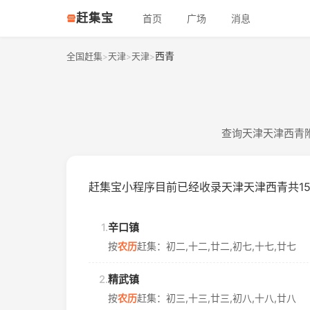
赶集宝
首页
广场
消息
西青
全国赶集
天津
天津
>
>
>
查询天津天津西青
赶集宝小程序目前已经收录天津天津西青共1
1.
辛口镇
按
农历
赶集：初二,十二,廿二,初七,十七,廿七
2.
精武镇
按
农历
赶集：初三,十三,廿三,初八,十八,廿八