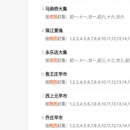
3.
马驹桥大集
按
农历
赶集：初一,十一,廿一,初六,十六,廿六
4.
珠江景逸
按
阳历
赶集：1,2,3,4,5,6,7,8,9,10,11,12,13,14,1
5.
永乐店大集
按
农历
赶集：初一,十一,廿一,初三,十三,廿三,初
6.
焦王庄早市
按
阳历
赶集：1,2,3,4,5,6,7,8,9,10,11,12,13,14,1
7.
西上元早市
按
阳历
赶集：1,2,3,4,5,6,7,8,9,10,11,12,13,14,1
8.
乔庄早市
按
阳历
赶集：1,2,3,4,5,6,7,8,9,10,11,12,13,14,1