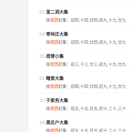
33.
里二泗大集
按
农历
赶集：初四,十四,廿四,初九,十九,廿九
34.
枣林庄大集
按
农历
赶集：初四,十四,廿四,初九,十九,廿九
35.
周营小集
按
农历
赶集：初三,十三,廿三,初九,十九,廿九
36.
疃里大集
按
农历
赶集：初四,十四,廿四,初九,十九,廿九
37.
于家务大集
按
农历
赶集：初五,十五,廿五,初十,二十,三十
38.
黑庄户大集
按
农历
赶集：初五,十五,廿五,初十,二十,三十