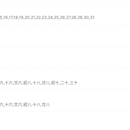
5,16,17,18,19,20,21,22,23,24,25,26,27,28,29,30,31
六,十六,廿六,初八,十八,廿八,初十,二十,三十
六,十六,廿六,初八,十八,廿八