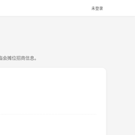
未登录
庙会摊位招商信息。