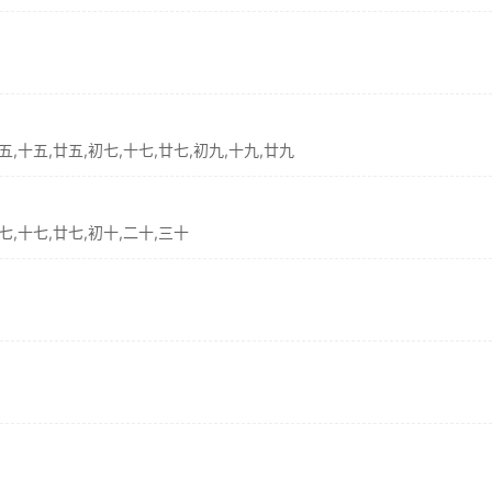
五,十五,廿五,初七,十七,廿七,初九,十九,廿九
七,十七,廿七,初十,二十,三十