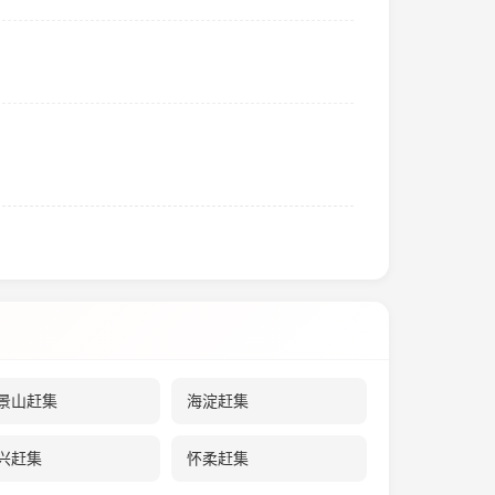
景山赶集
海淀赶集
兴赶集
怀柔赶集