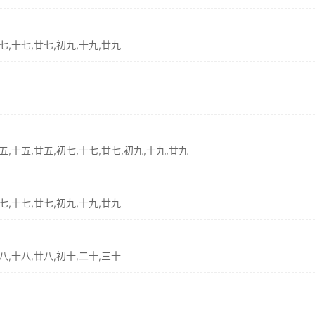
七,十七,廿七,初九,十九,廿九
五,十五,廿五,初七,十七,廿七,初九,十九,廿九
七,十七,廿七,初九,十九,廿九
八,十八,廿八,初十,二十,三十