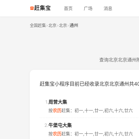
赶集宝
首页
广场
消息
通州
全国赶集
北京
北京
>
>
>
查询北京北京通州
赶集宝小程序目前已经收录北京北京通州共4
1.
周营大集
按
农历
赶集：初一,十一,廿一,初六,十六,廿六
2.
牛堡屯大集
按
农历
赶集：初一,十一,廿一,初六,十六,廿六