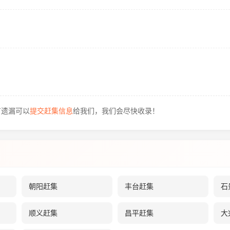
有遗漏可以
提交赶集信息
给我们，我们会尽快收录！
朝阳赶集
丰台赶集
石
顺义赶集
昌平赶集
大