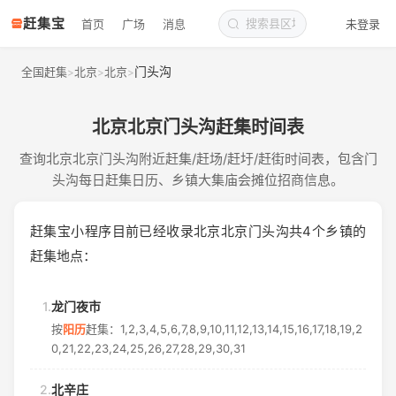
赶集宝
首页
广场
消息
未登录
门头沟
全国赶集
北京
北京
>
>
>
北京北京门头沟赶集时间表
查询北京北京门头沟附近赶集/赶场/赶圩/赶街时间表，包含门
头沟每日赶集日历、乡镇大集庙会摊位招商信息。
赶集宝小程序目前已经收录北京北京门头沟共4个乡镇的
赶集地点：
1.
龙门夜市
按
阳历
赶集：1,2,3,4,5,6,7,8,9,10,11,12,13,14,15,16,17,18,19,2
0,21,22,23,24,25,26,27,28,29,30,31
2.
北辛庄