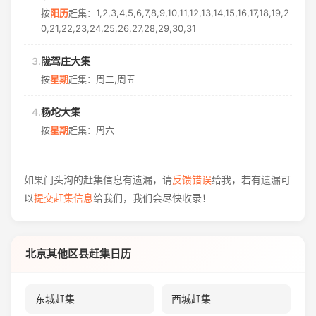
按
阳历
赶集：1,2,3,4,5,6,7,8,9,10,11,12,13,14,15,16,17,18,19,2
0,21,22,23,24,25,26,27,28,29,30,31
3.
陇驾庄大集
按
星期
赶集：周二,周五
4.
杨坨大集
按
星期
赶集：周六
如果门头沟的赶集信息有遗漏，请
反馈错误
给我，若有遗漏可
以
提交赶集信息
给我们，我们会尽快收录！
北京其他区县赶集日历
东城赶集
西城赶集