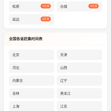
松原
5区县
白城
5区县
延边
8区县
全国各省赶集时间表
北京
天津
河北
山西
内蒙古
辽宁
吉林
黑龙江
上海
江苏