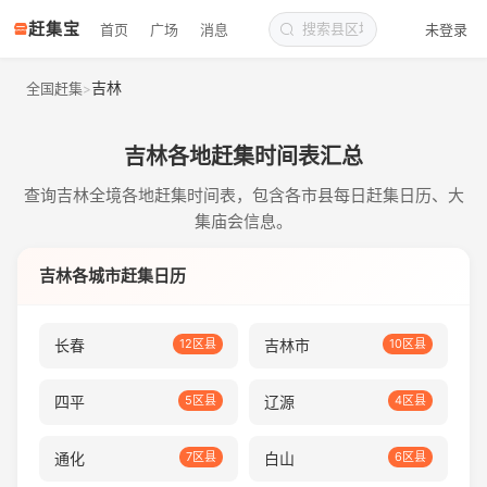
赶集宝
首页
广场
消息
未登录
吉林
全国赶集
>
吉林各地赶集时间表汇总
查询吉林全境各地赶集时间表，包含各市县每日赶集日历、大
集庙会信息。
吉林各城市赶集日历
长春
12区县
吉林市
10区县
四平
5区县
辽源
4区县
通化
7区县
白山
6区县