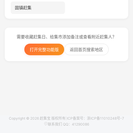
固镇赶集
需要收藏赶集日、给集市添加备注或查看附近赶集人？
打开完整功能版
返回首页搜索地区
Copyright © 2026 赶集宝 版权所有
|
ICP备案号：浙ICP备11010248号-7
联系我们 QQ：41290086