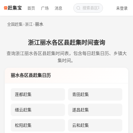
赶集宝
首页
广场
消息
未登录
丽水
全国赶集
浙江
>
>
浙江丽水各区县赶集时间查询
查询浙江丽水各区县赶集时间表，包含每日赶集日历、乡镇大
集时间。
丽水各区县赶集日历
莲都赶集
青田赶集
缙云赶集
遂昌赶集
松阳赶集
云和赶集