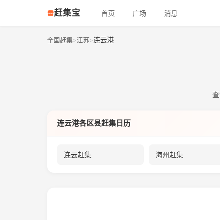
赶集宝
首页
广场
消息
连云港
全国赶集
江苏
>
>
查
连云港各区县赶集日历
连云赶集
海州赶集