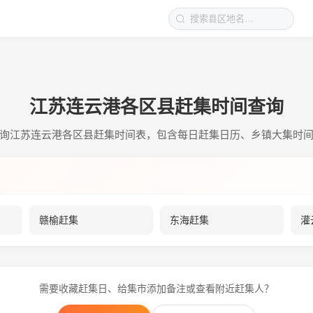
江苏连云港各区县赶集时间查询
询江苏连云港各区县赶集时间表，包含每日赶集日历、乡镇大集时
赣榆赶集
东海赶集
灌
需要收藏赶集日、给集市添加备注或查看附近赶集人？