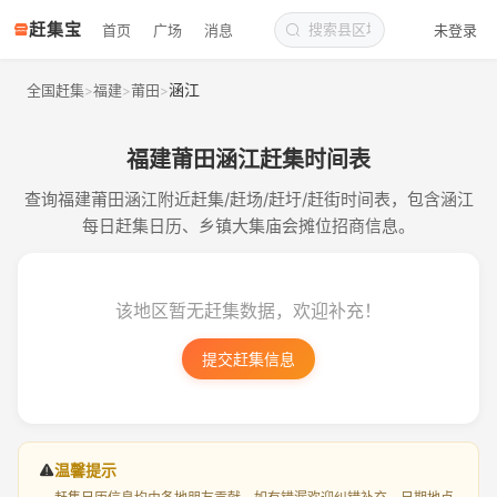
赶集宝
首页
广场
消息
未登录
涵江
全国赶集
福建
莆田
>
>
>
福建莆田涵江赶集时间表
查询福建莆田涵江附近赶集/赶场/赶圩/赶街时间表，包含涵江
每日赶集日历、乡镇大集庙会摊位招商信息。
该地区暂无赶集数据，欢迎补充！
提交赶集信息
温馨提示