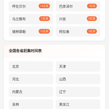
呼伦贝尔
14区县
巴彦淖尔
7区县
乌兰察布
11区县
兴安
6区县
锡林郭勒
12区县
阿拉善
3区县
全国各省赶集时间表
北京
天津
河北
山西
内蒙古
辽宁
吉林
黑龙江