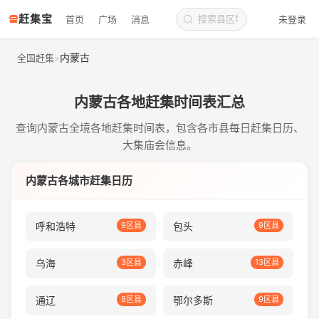
赶集宝
首页
广场
消息
未登录
内蒙古
全国赶集
>
内蒙古各地赶集时间表汇总
查询内蒙古全境各地赶集时间表，包含各市县每日赶集日历、
大集庙会信息。
内蒙古各城市赶集日历
呼和浩特
9区县
包头
9区县
乌海
3区县
赤峰
13区县
通辽
8区县
鄂尔多斯
9区县