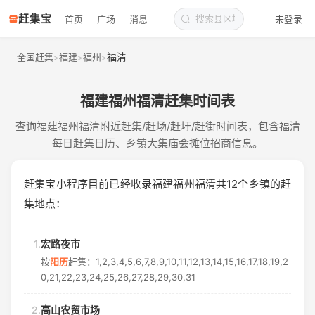
赶集宝
首页
广场
消息
未登录
福清
全国赶集
福建
福州
>
>
>
福建福州福清赶集时间表
查询福建福州福清附近赶集/赶场/赶圩/赶街时间表，包含福清
每日赶集日历、乡镇大集庙会摊位招商信息。
赶集宝小程序目前已经收录福建福州福清共12个乡镇的赶
集地点：
1.
宏路夜市
按
阳历
赶集：1,2,3,4,5,6,7,8,9,10,11,12,13,14,15,16,17,18,19,2
0,21,22,23,24,25,26,27,28,29,30,31
2.
高山农贸市场