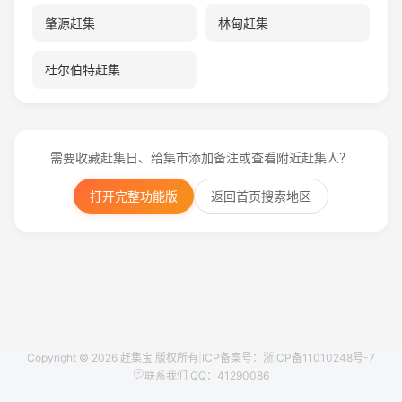
肇源赶集
林甸赶集
杜尔伯特赶集
需要收藏赶集日、给集市添加备注或查看附近赶集人？
打开完整功能版
返回首页搜索地区
Copyright © 2026 赶集宝 版权所有
|
ICP备案号：浙ICP备11010248号-7
联系我们 QQ：41290086