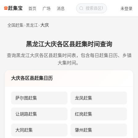
赶集宝
首页
广场
消息
未登录
大庆
全国赶集
黑龙江
>
>
黑龙江大庆各区县赶集时间查询
查询黑龙江大庆各区县赶集时间表，包含每日赶集日历、乡镇
大集时间。
大庆各区县赶集日历
萨尔图赶集
龙凤赶集
让胡路赶集
红岗赶集
大同赶集
肇州赶集