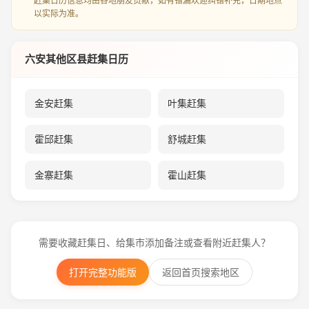
赶集日历信息均由各地朋友贡献，如有错漏欢迎纠错补充，日期地点
以实际为准。
六安其他区县赶集日历
金安赶集
叶集赶集
霍邱赶集
舒城赶集
金寨赶集
霍山赶集
需要收藏赶集日、给集市添加备注或查看附近赶集人？
打开完整功能版
返回首页搜索地区