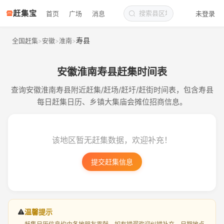
赶集宝
首页
广场
消息
未登录
寿县
全国赶集
安徽
淮南
>
>
>
安徽淮南寿县赶集时间表
查询安徽淮南寿县附近赶集/赶场/赶圩/赶街时间表，包含寿县
每日赶集日历、乡镇大集庙会摊位招商信息。
该地区暂无赶集数据，欢迎补充！
提交赶集信息
温馨提示