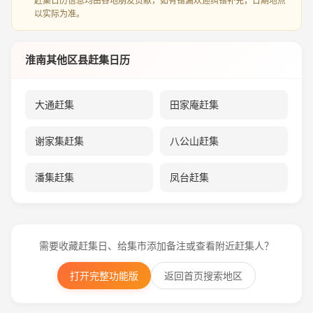
赶集日历信息均由各地朋友贡献，如有错漏欢迎纠错补充，日期地点
以实际为准。
淮南其他区县赶集日历
大通赶集
田家庵赶集
谢家集赶集
八公山赶集
潘集赶集
凤台赶集
需要收藏赶集日、给集市添加备注或查看附近赶集人？
打开完整功能版
返回首页搜索地区