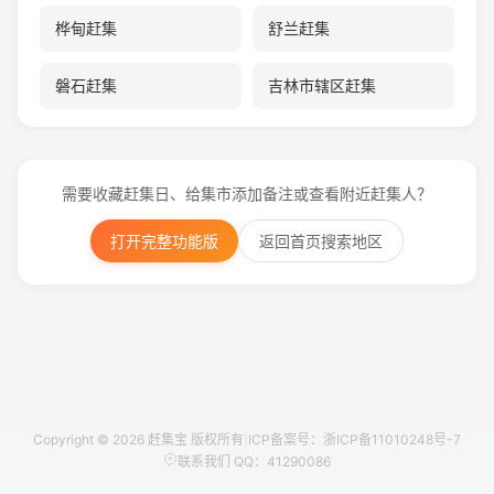
桦甸赶集
舒兰赶集
磐石赶集
吉林市辖区赶集
需要收藏赶集日、给集市添加备注或查看附近赶集人？
打开完整功能版
返回首页搜索地区
Copyright © 2026 赶集宝 版权所有
|
ICP备案号：浙ICP备11010248号-7
联系我们 QQ：41290086