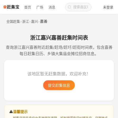
赶集宝
首页
广场
消息
未登录
嘉善
全国赶集
浙江
嘉兴
>
>
>
浙江嘉兴嘉善赶集时间表
查询浙江嘉兴嘉善附近赶集/赶场/赶圩/赶街时间表，包含嘉善
每日赶集日历、乡镇大集庙会摊位招商信息。
该地区暂无赶集数据，欢迎补充！
提交赶集信息
温馨提示