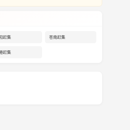
阳赶集
苍南赶集
港赶集