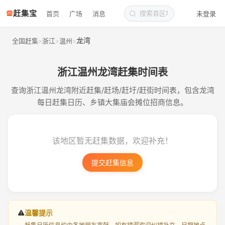
赶集宝
首页
广场
消息
未登录
龙湾
全国赶集
浙江
温州
>
>
>
浙江温州龙湾赶集时间表
查询浙江温州龙湾附近赶集/赶场/赶圩/赶街时间表，包含龙湾
每日赶集日历、乡镇大集庙会摊位招商信息。
该地区暂无赶集数据，欢迎补充！
提交赶集信息
温馨提示